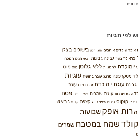
כונים
ש לפי תגיות
בצק
בישולים
אוכל שילדים אוהבים
אזני המן
גבינה
גבינות
בראוניז
חנוכה
בשר
חגים
דבש
ללא גלוטן
יומולדת
מוס
י
לחמניות
מוס
עוגיות
לד
מסקרפונה
מרנג
עוגה בחושה
עוגת יומולדת
גבינה
עוגת
עוגת מוס
פסח
עוגת שמרים
ד
עוגת שכבות
פאי
פורים
ראש
קוקוס
פריז
קצפת
קרמל
קינוח אישי
קיש
רות אופק
שבועות
ה
ולד
שמח במטבח
שמרים