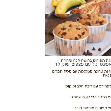
לולי פיצה
גת בננות
 נקראים
גת תפוחים בחושה קלה ומהירה
פינס וניל עם פצפוצי שוקולד
גיות טחינה מגולגלות עם מלית תמרים
לאה
פחורס עם ריבת חלב וקוקוס
ף בתנור הכי טעים שתכינו
י תפוחים מופחת סוכר