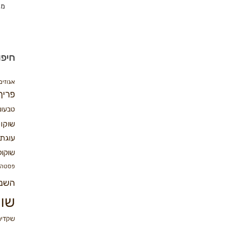
מת
חיפו
אגוזים
פריך
טבעונ
שוקו
עוגת 
שוקול
פסטה
השנ
שוק
שקדים