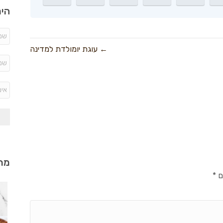
היר
← עוגת יומולדת למדינה
מתכ
ם
*