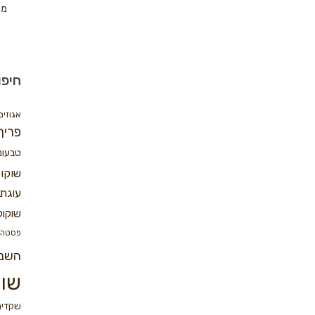
מת
חיפו
אגוזים
פריך
טבעונ
שוקו
עוגת 
שוקול
פסטה
השנ
שוק
שקדים