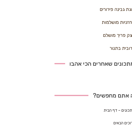
גת גבינה פירורים
זניות מושלמות
ק פריך מושלם
ובית בתנור
כונים שאחרים הכי אהבו
 אתם מחפשים?
כונים – דף הבית
וכים הבאים