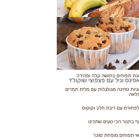
לולי פיצה
גת בננות
 נקראים
גת תפוחים בחושה קלה ומהירה
פינס וניל עם פצפוצי שוקולד
גיות טחינה מגולגלות עם מלית תמרים
לאה
פחורס עם ריבת חלב וקוקוס
ף בתנור הכי טעים שתכינו
י תפוחים מופחת סוכר