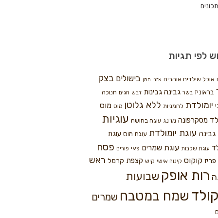
כונים
ש לפי תגיות
בצק
בישולים
אוכל שילדים אוהבים
אזני המן
גבינה
גבינות
בראוניז
חנוכה
בשר
חגים
דבש
ללא גלוטן
יומולדת
מוס
י
לחמניות
מוס
עוגיות
לד
מסקרפונה
מרנג
עוגה בחושה
עוגת יומולדת
גבינה
עוגת
עוגת מוס
פסח
עוגת שמרים
ד
עוגת שכבות
פאי
פורים
ראש
קוקוס
פריז
קצפת
קרמל
קינוח אישי
קיש
רות אופק
שבועות
ה
ולד
שמח במטבח
שמרים