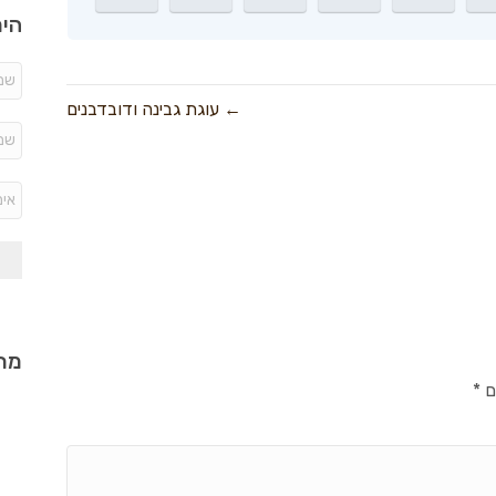
היר
← עוגת גבינה ודובדבנים
מתכ
ם
*