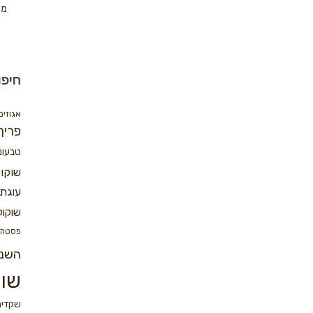
מת
חיפו
אגוזים
פריך
טבעונ
שוקו
עוגת 
שוקול
פסטה
השנ
שוק
שקדים