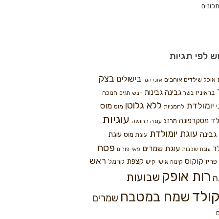
כונים
ש לפי תגיות
בצק
בישולים
אוכל שילדים אוהבים
אזני המן
גבינה
גבינות
בראוניז
חנוכה
בשר
חגים
דבש
ללא גלוטן
יומולדת
מוס
י
לחמניות
מוס
עוגיות
לד
מסקרפונה
מרנג
עוגה בחושה
עוגת יומולדת
גבינה
עוגת
עוגת מוס
פסח
עוגת שמרים
ד
עוגת שכבות
פאי
פורים
ראש
קוקוס
פריז
קצפת
קרמל
קינוח אישי
קיש
רות אופק
שבועות
ה
ולד
שמח במטבח
שמרים