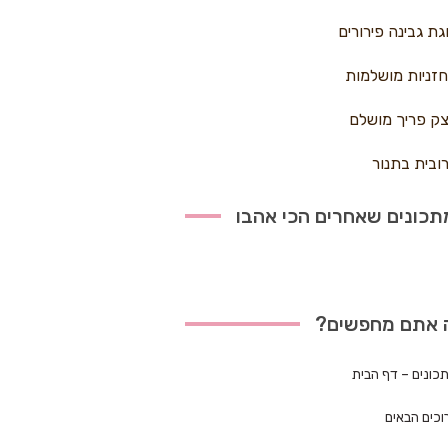
גת גבינה פירורים
זניות מושלמות
ק פריך מושלם
ובית בתנור
כונים שאחרים הכי אהבו
 אתם מחפשים?
כונים – דף הבית
וכים הבאים