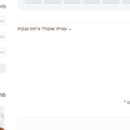
היר
← עוגיית שוקולד צ'יפס ענקית
מתכ
ם
*