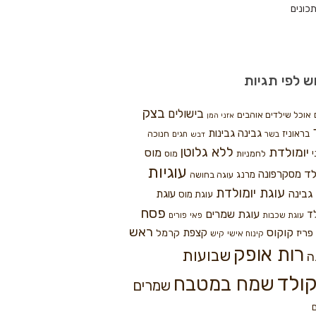
כונים
ש לפי תגיות
בצק
בישולים
אוכל שילדים אוהבים
אזני המן
גבינה
גבינות
בראוניז
חנוכה
בשר
חגים
דבש
ללא גלוטן
יומולדת
מוס
י
לחמניות
מוס
עוגיות
לד
מסקרפונה
מרנג
עוגה בחושה
עוגת יומולדת
גבינה
עוגת
עוגת מוס
פסח
עוגת שמרים
ד
עוגת שכבות
פאי
פורים
ראש
קוקוס
פריז
קצפת
קרמל
קינוח אישי
קיש
רות אופק
שבועות
ה
ולד
שמח במטבח
שמרים