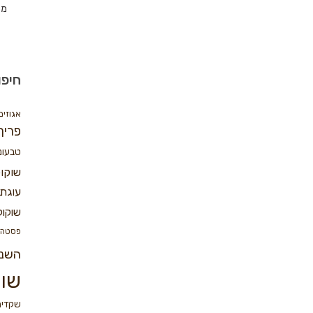
מת
חיפו
אגוזים
פריך
טבעונ
שוקו
עוגת 
שוקול
פסטה
השנ
שוק
שקדים