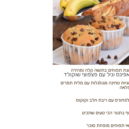
לולי פיצה
גת בננות
 נקראים
גת תפוחים בחושה קלה ומהירה
פינס וניל עם פצפוצי שוקולד
גיות טחינה מגולגלות עם מלית תמרים
לאה
פחורס עם ריבת חלב וקוקוס
ף בתנור הכי טעים שתכינו
י תפוחים מופחת סוכר