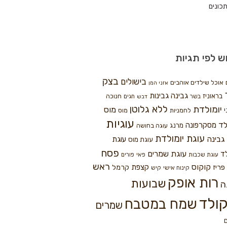
כונים
ש לפי תגיות
בצק
בישולים
אוכל שילדים אוהבים
אזני המן
גבינה
גבינות
בראוניז
חנוכה
בשר
חגים
דבש
ללא גלוטן
יומולדת
מוס
י
לחמניות
מוס
עוגיות
לד
מסקרפונה
מרנג
עוגה בחושה
עוגת יומולדת
גבינה
עוגת
עוגת מוס
פסח
עוגת שמרים
ד
עוגת שכבות
פאי
פורים
ראש
קוקוס
פריז
קצפת
קרמל
קינוח אישי
קיש
רות אופק
שבועות
ה
ולד
שמח במטבח
שמרים