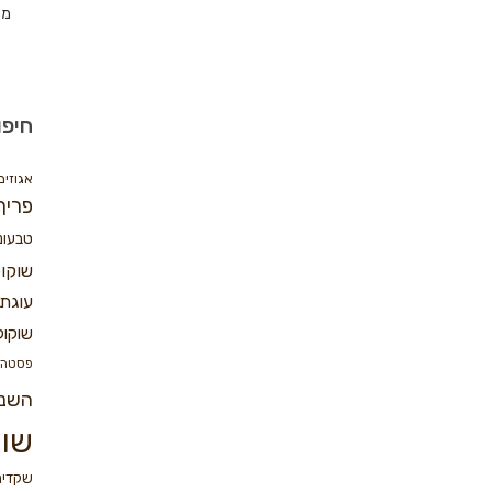
מת
חיפו
אגוזים
פריך
טבעונ
שוקו
עוגת 
שוקול
פסטה
השנ
שוק
שקדים