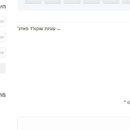
היר
← עוגיות שוקולד פאדג'
מתכ
ם
*