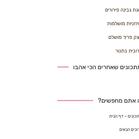
גת גבינה פירורים
זניות מושלמות
ק פריך מושלם
ובית בתנור
כונים שאחרים הכי אהבו
 אתם מחפשים?
כונים – דף הבית
וכים הבאים