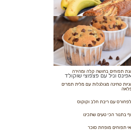
לולי פיצה
גת בננות
 נקראים
גת תפוחים בחושה קלה ומהירה
פינס וניל עם פצפוצי שוקולד
גיות טחינה מגולגלות עם מלית תמרים
לאה
פחורס עם ריבת חלב וקוקוס
ף בתנור הכי טעים שתכינו
י תפוחים מופחת סוכר