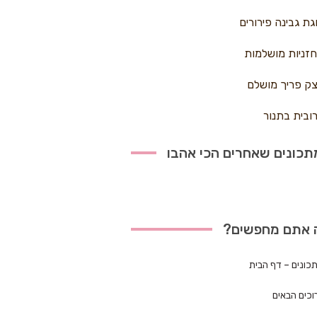
גת גבינה פירורים
זניות מושלמות
ק פריך מושלם
ובית בתנור
כונים שאחרים הכי אהבו
 אתם מחפשים?
כונים – דף הבית
וכים הבאים