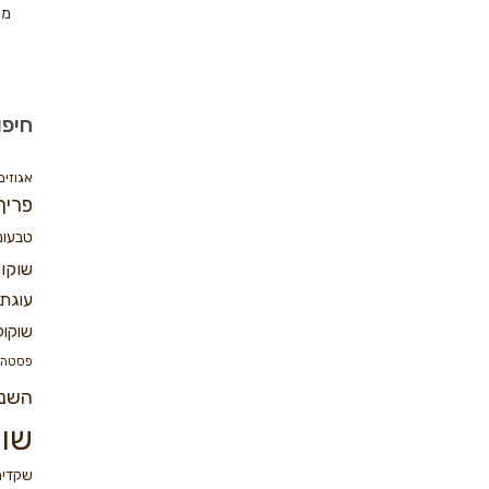
מת
חיפו
אגוזים
פריך
טבעונ
שוקו
עוגת 
שוקול
פסטה
השנ
שוק
שקדים