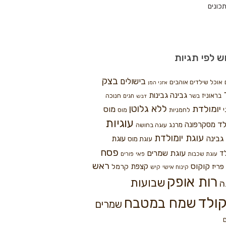
כונים
ש לפי תגיות
בצק
בישולים
אוכל שילדים אוהבים
אזני המן
גבינה
גבינות
בראוניז
חנוכה
בשר
חגים
דבש
ללא גלוטן
יומולדת
מוס
י
לחמניות
מוס
עוגיות
לד
מסקרפונה
מרנג
עוגה בחושה
עוגת יומולדת
גבינה
עוגת
עוגת מוס
פסח
עוגת שמרים
ד
עוגת שכבות
פאי
פורים
ראש
קוקוס
פריז
קצפת
קרמל
קינוח אישי
קיש
רות אופק
שבועות
ה
ולד
שמח במטבח
שמרים