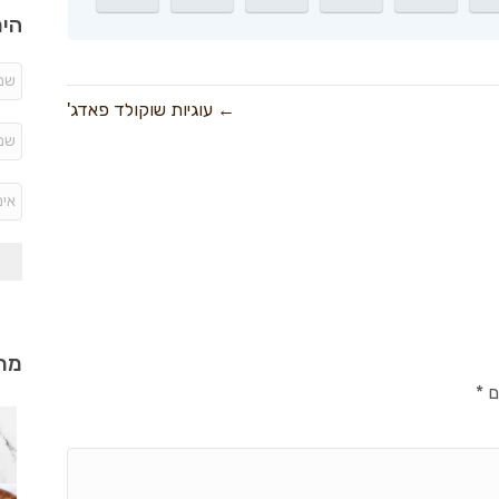
היר
← עוגיות שוקולד פאדג'
מתכ
ם
*