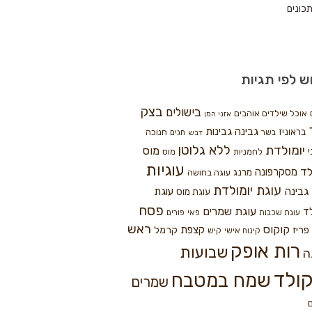
כונים
ש לפי תגיות
בצק
בישולים
אוכל שילדים אוהבים
אזני המן
גבינה
גבינות
בראוניז
חנוכה
בשר
חגים
דבש
ללא גלוטן
יומולדת
מוס
י
לחמניות
מוס
עוגיות
לד
מסקרפונה
מרנג
עוגה בחושה
עוגת יומולדת
גבינה
עוגת
עוגת מוס
פסח
עוגת שמרים
ד
עוגת שכבות
פאי
פורים
ראש
קוקוס
פריז
קצפת
קרמל
קינוח אישי
קיש
רות אופק
שבועות
ה
ולד
שמח במטבח
שמרים