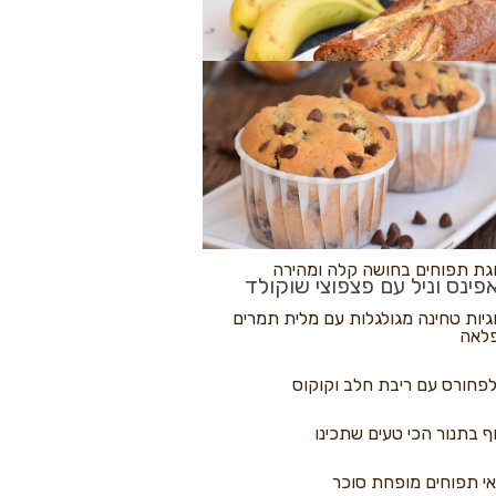
לולי פיצה
גת בננות
 נקראים
גת תפוחים בחושה קלה ומהירה
פינס וניל עם פצפוצי שוקולד
גיות טחינה מגולגלות עם מלית תמרים
לאה
פחורס עם ריבת חלב וקוקוס
ף בתנור הכי טעים שתכינו
י תפוחים מופחת סוכר