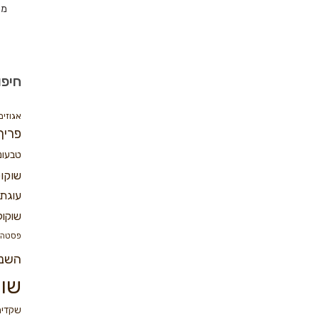
מת
חיפו
אגוזים
פריך
טבעונ
שוקו
עוגת 
שוקול
פסטה
השנ
שוק
שקדים