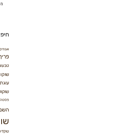
מת
חיפו
אגוזים
פריך
טבעונ
שוקו
עוגת 
שוקול
פסטה
השנ
שוק
שקדים