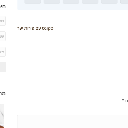
היר
← סקונס עם פירות יער
מתכ
ם
*