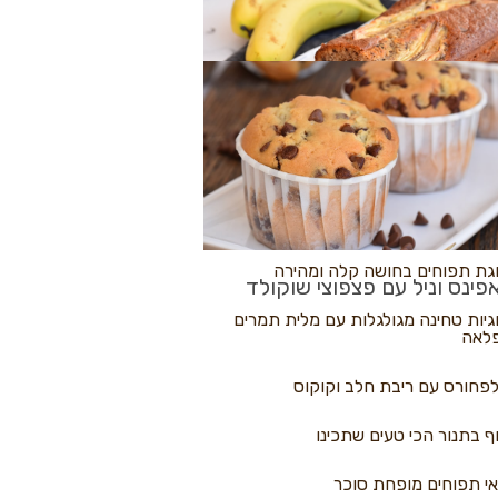
לולי פיצה
גת בננות
 נקראים
גת תפוחים בחושה קלה ומהירה
פינס וניל עם פצפוצי שוקולד
גיות טחינה מגולגלות עם מלית תמרים
לאה
פחורס עם ריבת חלב וקוקוס
ף בתנור הכי טעים שתכינו
י תפוחים מופחת סוכר