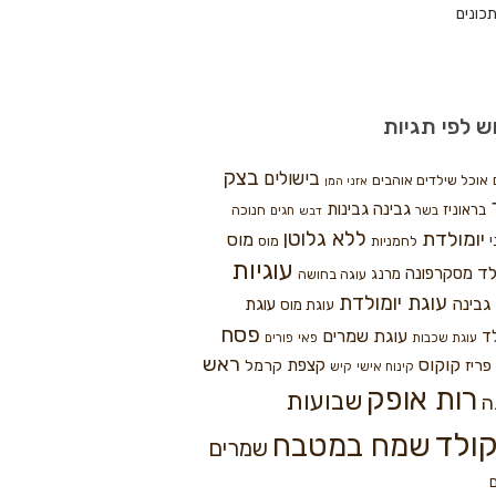
כונים
ש לפי תגיות
בצק
בישולים
אוכל שילדים אוהבים
אזני המן
גבינה
גבינות
בראוניז
חנוכה
בשר
חגים
דבש
ללא גלוטן
יומולדת
מוס
י
לחמניות
מוס
עוגיות
לד
מסקרפונה
מרנג
עוגה בחושה
עוגת יומולדת
גבינה
עוגת
עוגת מוס
פסח
עוגת שמרים
ד
עוגת שכבות
פאי
פורים
ראש
קוקוס
פריז
קצפת
קרמל
קינוח אישי
קיש
רות אופק
שבועות
ה
ולד
שמח במטבח
שמרים