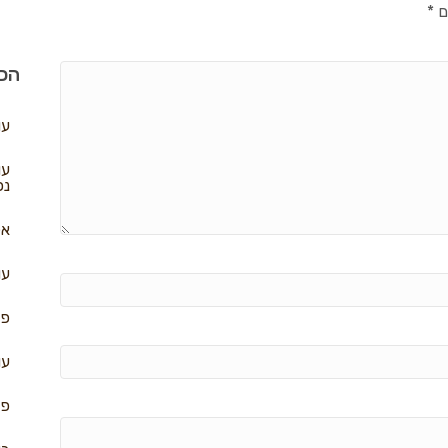
ם
*
הכי
עו
עו
נפ
אל
עו
פא
עו
פח