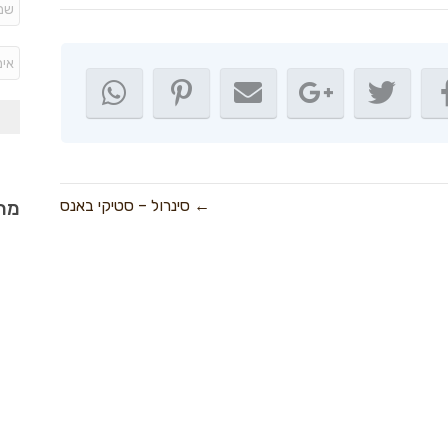
← סינרול – סטיקי באנס
מתכ