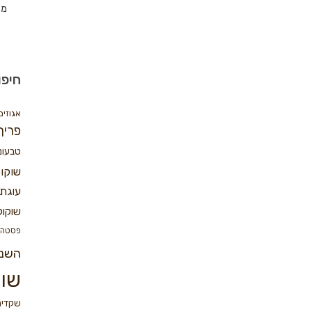
מת
חיפו
אגוזים
פריך
טבעונ
שוקו
עוגת 
שוקול
פסטה
השנ
שוק
שקדים