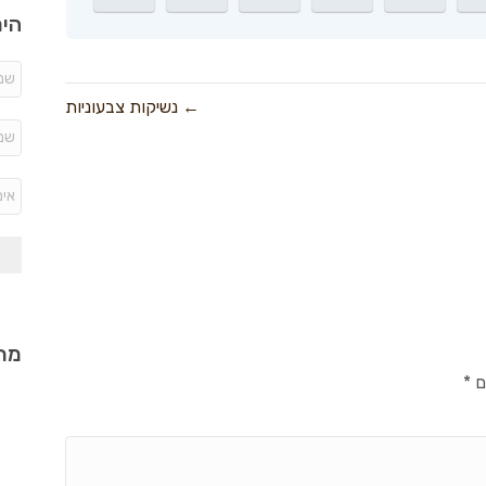
היר
← נשיקות צבעוניות
מתכ
ם
*