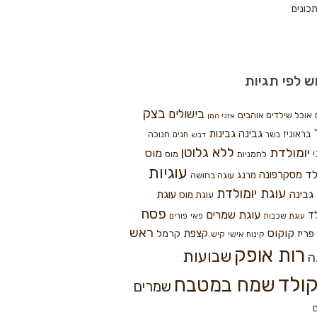
כונים
ש לפי תגיות
בצק
בישולים
אוכל שילדים אוהבים
אזני המן
גבינה
גבינות
בראוניז
חנוכה
בשר
חגים
דבש
ללא גלוטן
יומולדת
מוס
י
לחמניות
מוס
עוגיות
לד
מסקרפונה
מרנג
עוגה בחושה
עוגת יומולדת
גבינה
עוגת
עוגת מוס
פסח
עוגת שמרים
ד
עוגת שכבות
פאי
פורים
ראש
קוקוס
פריז
קצפת
קרמל
קינוח אישי
קיש
רות אופק
שבועות
ה
ולד
שמח במטבח
שמרים