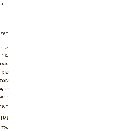
מת
חיפו
אגוזים
פריך
טבעונ
שוקו
עוגת 
שוקול
פסטה
השנ
שוק
שקדים