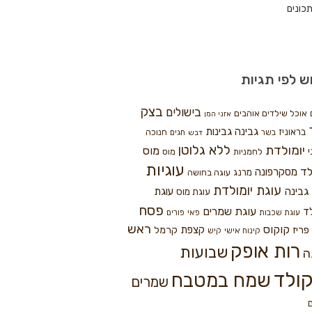
כונים
ש לפי תגיות
בצק
בישולים
אוכל שילדים אוהבים
אזני המן
גבינה
גבינות
בראוניז
חנוכה
בשר
חגים
דבש
ללא גלוטן
יומולדת
מוס
י
לחמניות
מוס
עוגיות
לד
מסקרפונה
מרנג
עוגה בחושה
עוגת יומולדת
גבינה
עוגת
עוגת מוס
פסח
עוגת שמרים
ד
עוגת שכבות
פאי
פורים
ראש
קוקוס
פריז
קצפת
קרמל
קינוח אישי
קיש
רות אופק
שבועות
ה
ולד
שמח במטבח
שמרים