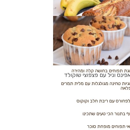
לולי פיצה
גת בננות
 נקראים
גת תפוחים בחושה קלה ומהירה
פינס וניל עם פצפוצי שוקולד
גיות טחינה מגולגלות עם מלית תמרים
לאה
פחורס עם ריבת חלב וקוקוס
ף בתנור הכי טעים שתכינו
י תפוחים מופחת סוכר