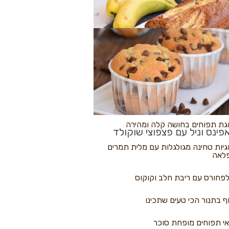
לולי פיצה
גת בננות
 נקראים
גת תפוחים בחושה קלה ומהירה
פינס וניל עם פצפוצי שוקולד
גיות טחינה מגולגלות עם מלית תמרים
לאה
פחורס עם ריבת חלב וקוקוס
ף בתנור הכי טעים שתכינו
י תפוחים מופחת סוכר