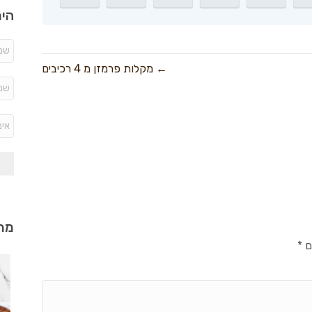
היר
← מקלות פרמזן מ 4 רכיבים
מתכ
ם
*