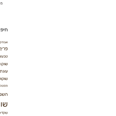
מת
חיפו
אגוזים
פריך
טבעונ
שוקו
עוגת 
שוקול
פסטה
השנ
שוק
שקדים