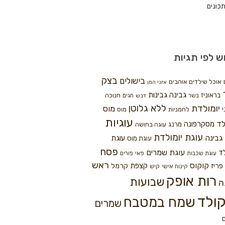
כונים
ש לפי תגיות
בצק
בישולים
אוכל שילדים אוהבים
אזני המן
גבינה
גבינות
בראוניז
חנוכה
בשר
חגים
דבש
ללא גלוטן
יומולדת
מוס
י
לחמניות
מוס
עוגיות
לד
מסקרפונה
מרנג
עוגה בחושה
עוגת יומולדת
גבינה
עוגת
עוגת מוס
פסח
עוגת שמרים
ד
עוגת שכבות
פאי
פורים
ראש
קוקוס
פריז
קצפת
קרמל
קינוח אישי
קיש
רות אופק
שבועות
ה
ולד
שמח במטבח
שמרים