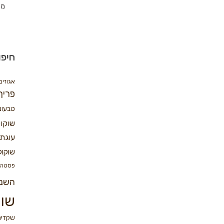
מת
חיפו
אגוזים
פריך
טבעונ
שוקו
עוגת 
שוקול
פסטה
השנ
שוק
שקדים