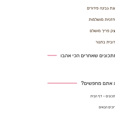
גת גבינה פירורים
זניות מושלמות
ק פריך מושלם
ובית בתנור
כונים שאחרים הכי אהבו
 אתם מחפשים?
כונים – דף הבית
וכים הבאים