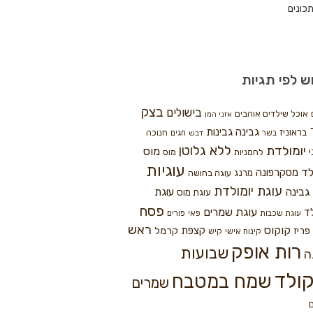
כונים
ש לפי תגיות
בצק
בישולים
אוכל שילדים אוהבים
אזני המן
גבינה
גבינות
בראוניז
חנוכה
בשר
חגים
דבש
ללא גלוטן
יומולדת
מוס
י
לחמניות
מוס
עוגיות
לד
מסקרפונה
מרנג
עוגה בחושה
עוגת יומולדת
גבינה
עוגת
עוגת מוס
פסח
עוגת שמרים
ד
עוגת שכבות
פאי
פורים
ראש
קוקוס
פריז
קצפת
קרמל
קינוח אישי
קיש
רות אופק
שבועות
ה
ולד
שמח במטבח
שמרים