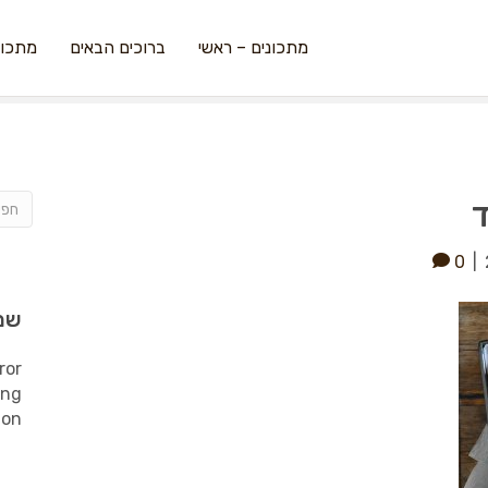
מתכונים – ראשי
ברוכים הבאים
מתכונ
ד
0
|
שמ
ror
ing
ion