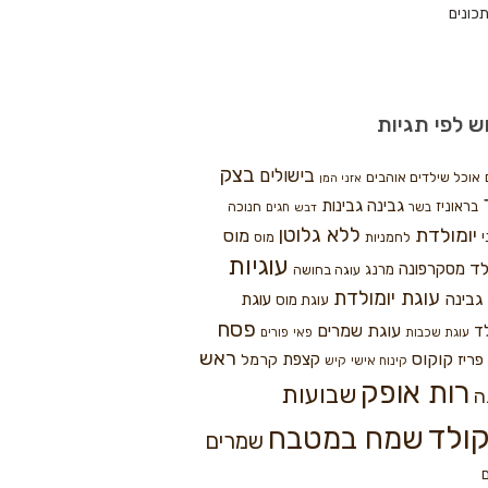
כונים
ש לפי תגיות
בצק
בישולים
אוכל שילדים אוהבים
אזני המן
גבינה
גבינות
בראוניז
חנוכה
בשר
חגים
דבש
ללא גלוטן
יומולדת
מוס
י
לחמניות
מוס
עוגיות
לד
מסקרפונה
מרנג
עוגה בחושה
עוגת יומולדת
גבינה
עוגת
עוגת מוס
פסח
עוגת שמרים
ד
עוגת שכבות
פאי
פורים
ראש
קוקוס
פריז
קצפת
קרמל
קינוח אישי
קיש
רות אופק
שבועות
ה
ולד
שמח במטבח
שמרים