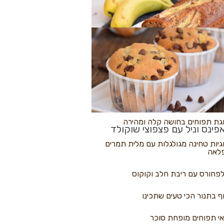
לולי פיצה
גת בננות
 נקראים
גת תפוחים בחושה קלה ומהירה
פינס וניל עם פצפוצי שוקולד
גיות טחינה מגולגלות עם מלית תמרים
לאה
פחורס עם ריבת חלב וקוקוס
ף בתנור הכי טעים שתכינו
י תפוחים מופחת סוכר