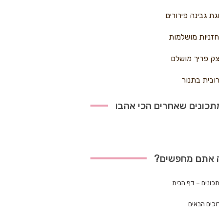
גת גבינה פירורים
זניות מושלמות
ק פריך מושלם
ובית בתנור
כונים שאחרים הכי אהבו
 אתם מחפשים?
כונים – דף הבית
וכים הבאים