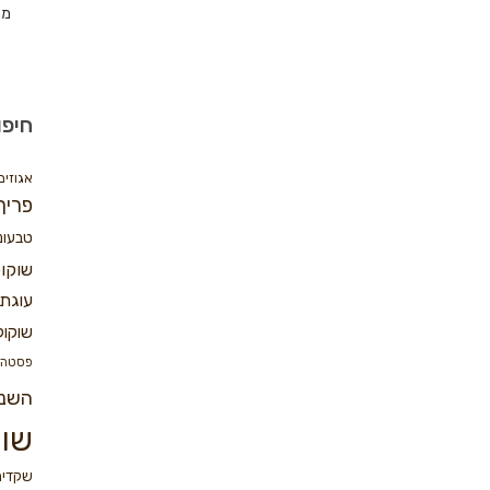
מת
חיפו
אגוזים
פריך
טבעונ
שוקו
עוגת 
שוקול
פסטה
השנ
שוק
שקדים