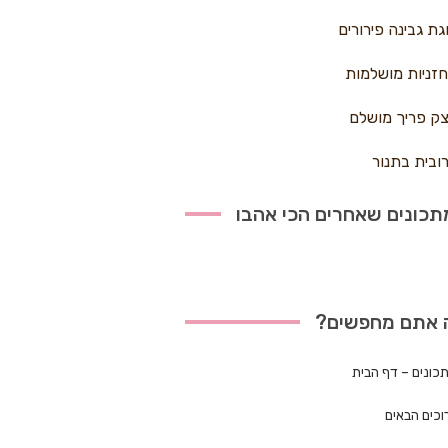
גת גבינה פירורים
זניות מושלמות
ק פריך מושלם
ובית בתנור
כונים שאחרים הכי אהבו
 אתם מחפשים?
כונים – דף הבית
וכים הבאים