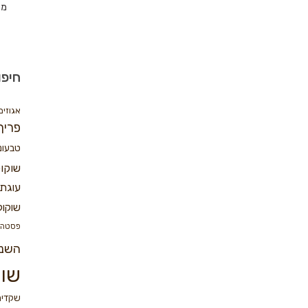
מת
חיפו
אגוזים
פריך
טבעונ
שוקו
עוגת 
שוקול
פסטה
השנ
שוק
שקדים