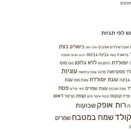
כונים
ש לפי תגיות
בצק
בישולים
אוכל שילדים אוהבים
אזני המן
גבינה
גבינות
בראוניז
חנוכה
בשר
חגים
דבש
ללא גלוטן
יומולדת
מוס
י
לחמניות
מוס
עוגיות
לד
מסקרפונה
מרנג
עוגה בחושה
עוגת יומולדת
גבינה
עוגת
עוגת מוס
פסח
עוגת שמרים
ד
עוגת שכבות
פאי
פורים
ראש
קוקוס
פריז
קצפת
קרמל
קינוח אישי
קיש
רות אופק
שבועות
ה
ולד
שמח במטבח
שמרים