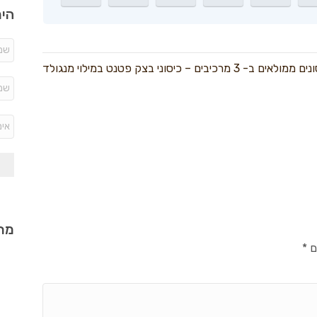
היר
 ב- 3 מרכיבים – כיסוני בצק פטנט במילוי מנגולד
מתכ
ם
*