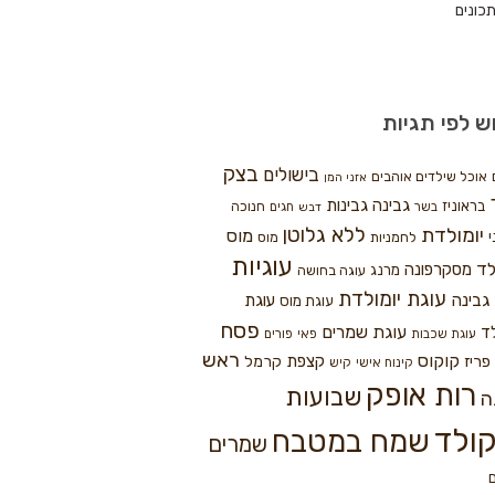
כונים
ש לפי תגיות
בצק
בישולים
אוכל שילדים אוהבים
אזני המן
גבינה
גבינות
בראוניז
חנוכה
בשר
חגים
דבש
ללא גלוטן
יומולדת
מוס
י
לחמניות
מוס
עוגיות
לד
מסקרפונה
מרנג
עוגה בחושה
עוגת יומולדת
גבינה
עוגת
עוגת מוס
פסח
עוגת שמרים
ד
עוגת שכבות
פאי
פורים
ראש
קוקוס
פריז
קצפת
קרמל
קינוח אישי
קיש
רות אופק
שבועות
ה
ולד
שמח במטבח
שמרים