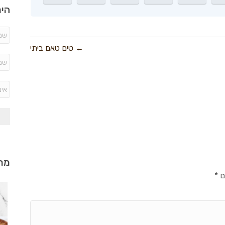
היר
← טים טאם ביתי
מתכ
ם
*