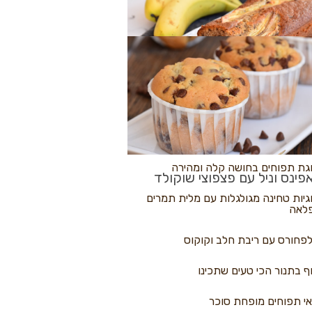
לולי פיצה
גת בננות
 נקראים
גת תפוחים בחושה קלה ומהירה
פינס וניל עם פצפוצי שוקולד
גיות טחינה מגולגלות עם מלית תמרים
לאה
פחורס עם ריבת חלב וקוקוס
ף בתנור הכי טעים שתכינו
י תפוחים מופחת סוכר