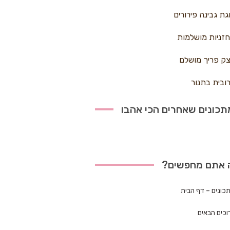
גת גבינה פירורים
זניות מושלמות
ק פריך מושלם
ובית בתנור
כונים שאחרים הכי אהבו
 אתם מחפשים?
כונים – דף הבית
וכים הבאים