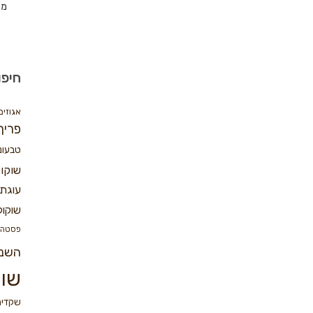
מת
חיפו
אגוזים
פריך
טבעונ
שוקו
עוגת 
שוקול
פסטה
השנ
שוק
שקדים