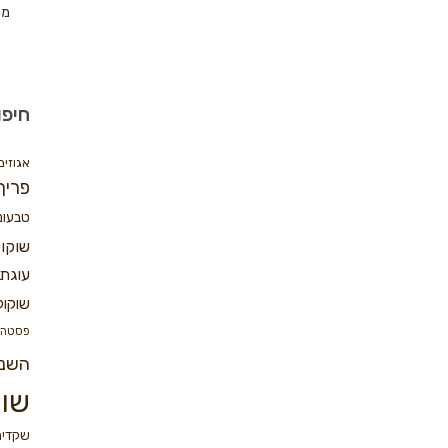
מת
חיפו
אגוזים
פריך
טבעונ
שוקו
עוגת 
שוקול
פסטה
השנ
שוק
שקדים