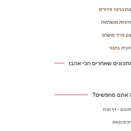
גת גבינה פירורים
זניות מושלמות
ק פריך מושלם
ובית בתנור
כונים שאחרים הכי אהבו
 אתם מחפשים?
כונים – דף הבית
וכים הבאים