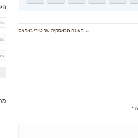
היר
← העוגה הבאסקית של טיירי באמאס
מתכ
ם
*