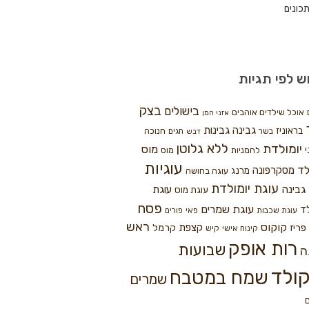
כונים
ש לפי תגיות
בצק
בישולים
אוכל שילדים אוהבים
אזני המן
גבינה
גבינות
בראוניז
חנוכה
בשר
חגים
דבש
ללא גלוטן
יומולדת
מוס
י
לחמניות
מוס
עוגיות
לד
מסקרפונה
מרנג
עוגה בחושה
עוגת יומולדת
גבינה
עוגת
עוגת מוס
פסח
עוגת שמרים
ד
עוגת שכבות
פאי
פורים
ראש
קוקוס
פריז
קצפת
קרמל
קינוח אישי
קיש
רות אופק
שבועות
ה
ולד
שמח במטבח
שמרים