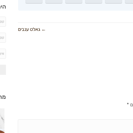
היר
← גאלט ענבים
מתכ
ם
*