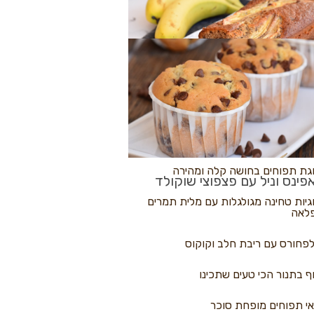
לולי פיצה
גת בננות
 נקראים
גת תפוחים בחושה קלה ומהירה
פינס וניל עם פצפוצי שוקולד
גיות טחינה מגולגלות עם מלית תמרים
לאה
פחורס עם ריבת חלב וקוקוס
ף בתנור הכי טעים שתכינו
י תפוחים מופחת סוכר