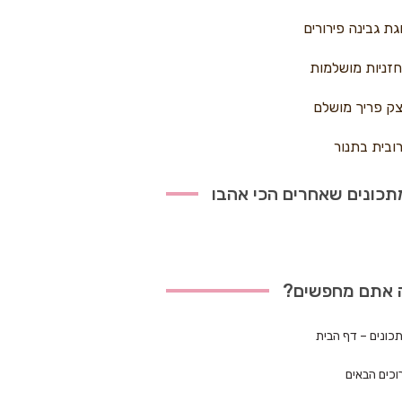
גת גבינה פירורים
זניות מושלמות
ק פריך מושלם
ובית בתנור
כונים שאחרים הכי אהבו
 אתם מחפשים?
כונים – דף הבית
וכים הבאים