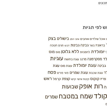
כונים
ש לפי תגיות
בצק
בישולים
אוכל שילדים אוהבים
אזני המן
גבינה
גבינות
בראוניז
חנוכה
בשר
חגים
דבש
ללא גלוטן
יומולדת
מוס
י
לחמניות
מוס
עוגיות
לד
מסקרפונה
מרנג
עוגה בחושה
עוגת יומולדת
גבינה
עוגת
עוגת מוס
פסח
עוגת שמרים
ד
עוגת שכבות
פאי
פורים
ראש
קוקוס
פריז
קצפת
קרמל
קינוח אישי
קיש
רות אופק
שבועות
ה
ולד
שמח במטבח
שמרים