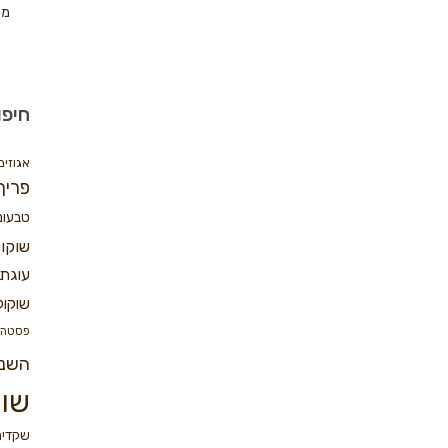
מת
חיפו
אגוזים
פריך
טבעונ
שוקו
עוגת 
שוקול
פסטה
השנ
שוק
שקדים