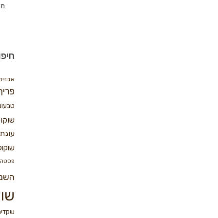
מת
חיפו
אגוזים
פריך
טבעונ
שוקו
עוגת 
שוקול
פסטה
השנ
שוק
שקדים