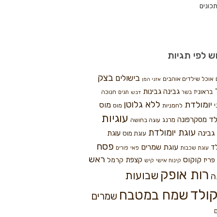
כונים
ש לפי תגיות
בצק
בישולים
אוכל שילדים אוהבים
אזני המן
גבינה
גבינות
בראוניז
חנוכה
בשר
חגים
דבש
ללא גלוטן
יומולדת
מוס
י
לחמניות
מוס
עוגיות
לד
מסקרפונה
מרנג
עוגה בחושה
עוגת יומולדת
גבינה
עוגת
עוגת מוס
פסח
עוגת שמרים
ד
עוגת שכבות
פאי
פורים
ראש
קוקוס
פריז
קצפת
קרמל
קינוח אישי
קיש
רות אופק
שבועות
ה
ולד
שמח במטבח
שמרים