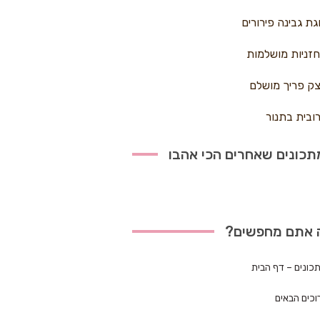
גת גבינה פירורים
זניות מושלמות
ק פריך מושלם
ובית בתנור
כונים שאחרים הכי אהבו
 אתם מחפשים?
כונים – דף הבית
וכים הבאים