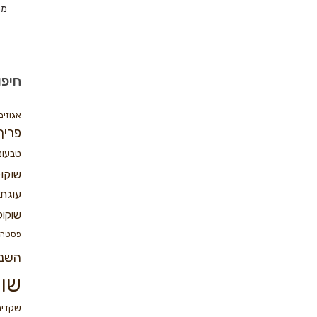
מת
חיפו
אגוזים
פריך
טבעונ
שוקו
עוגת 
שוקול
פסטה
השנ
שוק
שקדים