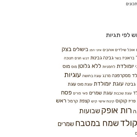
כונים
ש לפי תגיות
בצק
בישולים
אוכל שילדים אוהבים
אזני המן
גבינה
גבינות
בראוניז
חנוכה
בשר
חגים
דבש
ללא גלוטן
יומולדת
מוס
י
לחמניות
מוס
עוגיות
לד
מסקרפונה
מרנג
עוגה בחושה
עוגת יומולדת
גבינה
עוגת
עוגת מוס
פסח
עוגת שמרים
ד
עוגת שכבות
פאי
פורים
ראש
קוקוס
פריז
קצפת
קרמל
קינוח אישי
קיש
רות אופק
שבועות
ה
ולד
שמח במטבח
שמרים