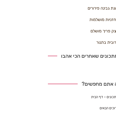
גת גבינה פירורים
זניות מושלמות
ק פריך מושלם
ובית בתנור
כונים שאחרים הכי אהבו
 אתם מחפשים?
כונים – דף הבית
וכים הבאים