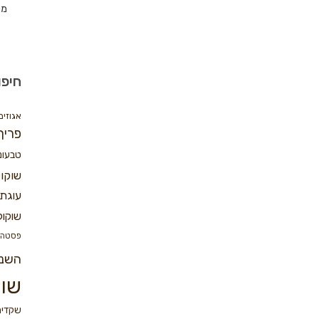
מת
חיפו
אגוזים
פריך
טבעונ
שוקו
עוגת 
שוקול
פסטה
השנ
שוק
שקדים