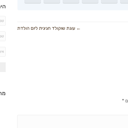
היר
← עוגת שוקולד חגיגית ליום הולדת
מתכ
ם
*