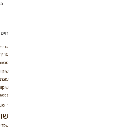
מת
חיפו
אגוזים
פריך
טבעונ
שוקו
עוגת 
שוקול
פסטה
השנ
שוק
שקדים