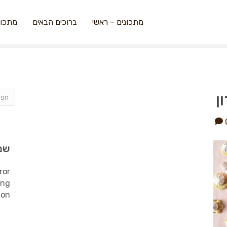
מתכונים – ראשי
ברוכים הבאים
מתכונ
ן
שמ
ror
ing
ion