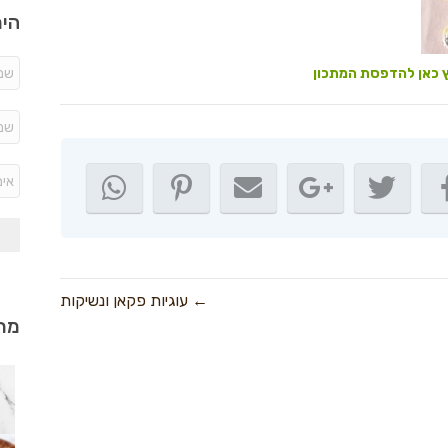
היר
 כאן להדפסת המתכון
← עוגיות פקאן ונשיקות
מתכ