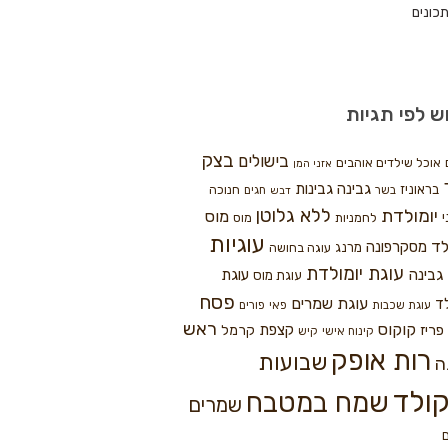
כונים
ש לפי תגיות
בצק
בישולים
אוכל שילדים אוהבים
אזני המן
גבינה
גבינות
בראוניז
חנוכה
בשר
חגים
דבש
ללא גלוטן
יומולדת
מוס
י
לחמניות
מוס
עוגיות
לד
מסקרפונה
מרנג
עוגה בחושה
עוגת יומולדת
גבינה
עוגת
עוגת מוס
פסח
עוגת שמרים
ד
עוגת שכבות
פאי
פורים
ראש
קוקוס
פריז
קצפת
קרמל
קינוח אישי
קיש
רות אופק
שבועות
ה
ולד
שמח במטבח
שמרים