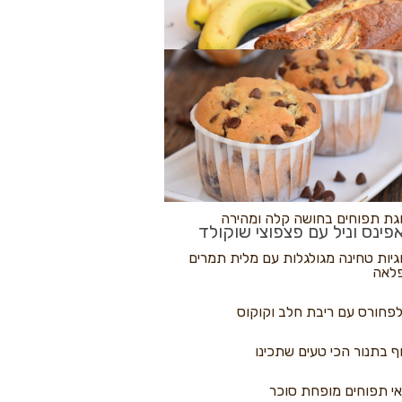
לולי פיצה
גת בננות
 נקראים
גת תפוחים בחושה קלה ומהירה
פינס וניל עם פצפוצי שוקולד
גיות טחינה מגולגלות עם מלית תמרים
לאה
פחורס עם ריבת חלב וקוקוס
ף בתנור הכי טעים שתכינו
י תפוחים מופחת סוכר