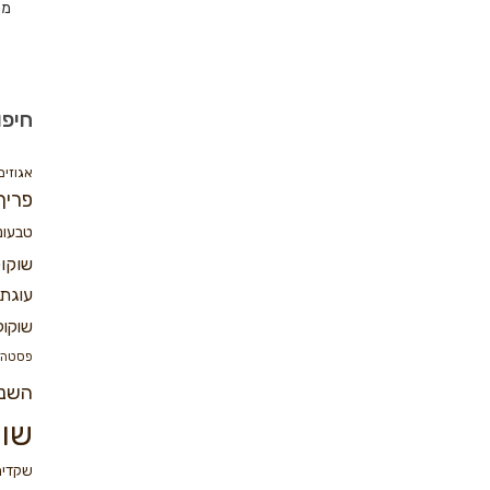
מת
חיפו
אגוזים
פריך
טבעונ
שוקו
עוגת 
שוקול
פסטה
השנ
שוק
שקדים