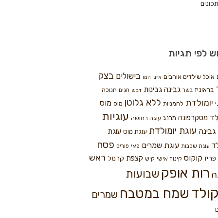
כונים
ש לפי תגיות
בצק
בישולים
אוכל שילדים אוהבים
אזני המן
גבינה
גבינות
בראוניז
חנוכה
בשר
חגים
דבש
ללא גלוטן
יומולדת
מוס
י
לחמניות
מוס
עוגיות
לד
מסקרפונה
מרנג
עוגה בחושה
עוגת יומולדת
גבינה
עוגת
עוגת מוס
פסח
עוגת שמרים
ד
עוגת שכבות
פאי
פורים
ראש
קוקוס
פריז
קצפת
קרמל
קינוח אישי
קיש
רות אופק
שבועות
ה
ולד
שמח במטבח
שמרים