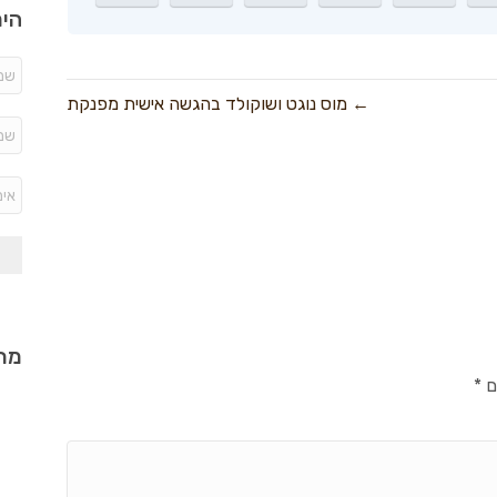
היר
← מוס נוגט ושוקולד בהגשה אישית מפנקת
מתכ
ם
*