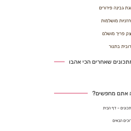
גת גבינה פירורים
זניות מושלמות
ק פריך מושלם
ובית בתנור
כונים שאחרים הכי אהבו
 אתם מחפשים?
כונים – דף הבית
וכים הבאים