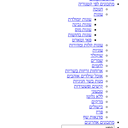
מתכונים לפי קטגוריה
חנוכה
עוגות
עוגות יומולדת
עוגות גבינה
עוגות מוס
עוגות בחושות
פאי וטארט
עוגות קלות ומהירות
עוגיות
שוקולד
שמרים
לחמים
ארוחות זריזות בשריות
אוכל שילדים אוהבים
מנות בשר חגיגיות
קישים ופשטידות
טבעוני
ללא גלוטן
מרקים
בישולים
פריז
סדנאות שף
מתכונים אחרונים