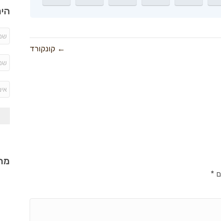
היר
← קונקורד
מתכ
ם
*