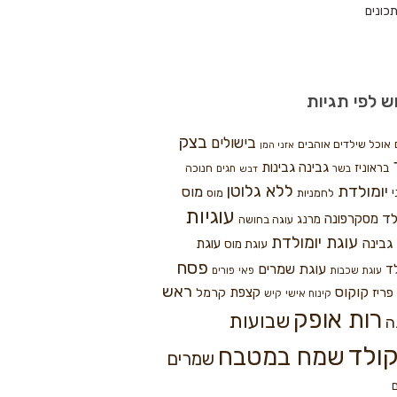
כונים
ש לפי תגיות
בצק
בישולים
אוכל שילדים אוהבים
אזני המן
גבינה
גבינות
בראוניז
חנוכה
בשר
חגים
דבש
ללא גלוטן
יומולדת
מוס
י
לחמניות
מוס
עוגיות
לד
מסקרפונה
מרנג
עוגה בחושה
עוגת יומולדת
גבינה
עוגת
עוגת מוס
פסח
עוגת שמרים
ד
עוגת שכבות
פאי
פורים
ראש
קוקוס
פריז
קצפת
קרמל
קינוח אישי
קיש
רות אופק
שבועות
ה
ולד
שמח במטבח
שמרים