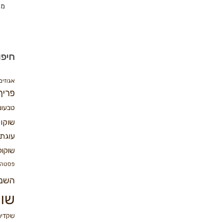
מת
חיפו
אגוזים
פריך
טבעונ
שוקו
עוגת 
שוקול
פסטה
השנ
שוק
שקדים